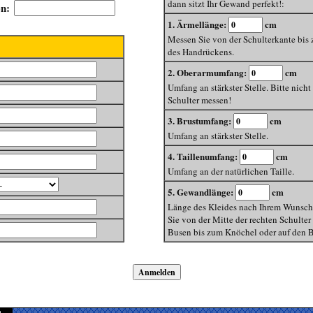
dann sitzt Ihr Gewand perfekt!:
en:
1. Ärmellänge:
cm
Messen Sie von der Schulterkante bis 
des Handrückens.
2. Oberarmumfang:
cm
Umfang an stärkster Stelle. Bitte nicht
Schulter messen!
3. Brustumfang:
cm
Umfang an stärkster Stelle.
4. Taillenumfang:
cm
Umfang an der natürlichen Taille.
5. Gewandlänge:
cm
Länge des Kleides nach Ihrem Wunsch
Sie von der Mitte der rechten Schulter
Busen bis zum Knöchel oder auf den 