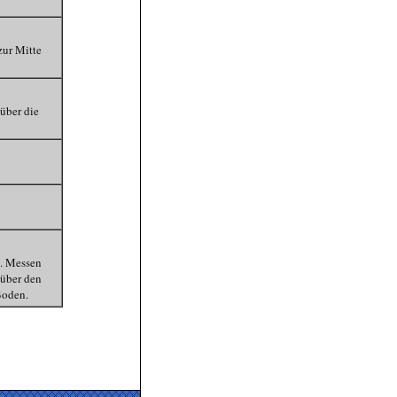
zur Mitte
 über die
. Messen
 über den
Boden.