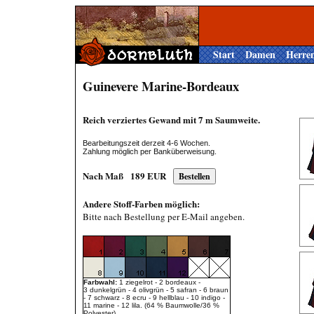
Start
Damen
Herre
Guinevere Marine-Bordeaux
Reich verziertes Gewand mit 7 m Saumweite.
Bearbeitungszeit derzeit 4-6 Wochen.
Zahlung möglich per Banküberweisung.
Nach Maß
189
EUR
Andere Stoff-Farben möglich:
Bitte nach Bestellung per E-Mail angeben.
Farbwahl:
1 ziegelrot - 2 bordeaux -
3 dunkelgrün - 4 olivgrün - 5 safran - 6 braun
- 7 schwarz - 8 ecru - 9 hellblau - 10 indigo -
11 marine - 12 lila. (64 % Baumwolle/36 %
Polyester).