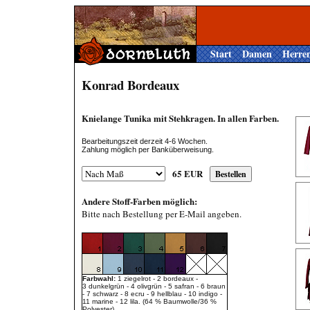
Start
Damen
Herre
Konrad Bordeaux
Knielange Tunika mit Stehkragen. In allen Farben.
Bearbeitungszeit derzeit 4-6 Wochen.
Zahlung möglich per Banküberweisung.
65
EUR
Andere Stoff-Farben möglich:
Bitte nach Bestellung per E-Mail angeben.
Farbwahl:
1 ziegelrot - 2 bordeaux -
3 dunkelgrün - 4 olivgrün - 5 safran - 6 braun
- 7 schwarz - 8 ecru - 9 hellblau - 10 indigo -
11 marine - 12 lila. (64 % Baumwolle/36 %
Polyester).