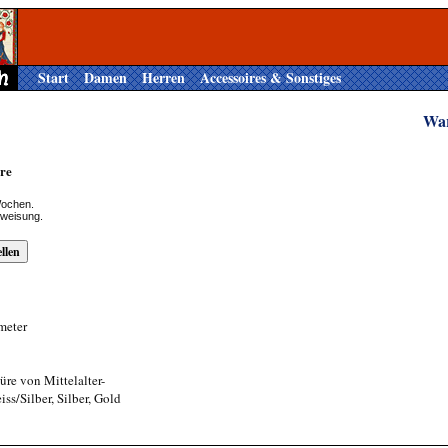
Start
Damen
Herren
Accessoires & Sonstiges
Wa
re
Wochen.
rweisung.
meter
üre von Mittelalter-
ss/Silber, Silber, Gold