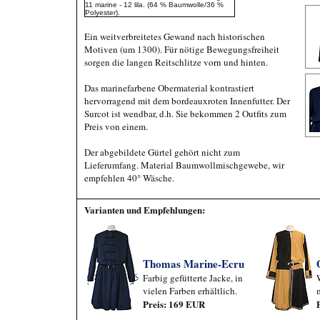
11 marine - 12 lila. (64 % Baumwolle/36 %
Polyester).
Ein weitverbreitetes Gewand nach historischen
Motiven (um 1300). Für nötige Bewegungsfreiheit
sorgen die langen Reitschlitze vorn und hinten.
Das marinefarbene Obermaterial kontrastiert
hervorragend mit dem bordeauxroten Innenfutter. Der
Surcot ist wendbar, d.h. Sie bekommen 2 Outfits zum
Preis von einem.
Der abgebildete Gürtel gehört nicht zum
Lieferumfang. Material Baumwollmischgewebe, wir
empfehlen 40° Wäsche.
Varianten und Empfehlungen:
Thomas Marine-Ecru
Farbig gefütterte Jacke, in
vielen Farben erhältlich.
Preis: 169 EUR