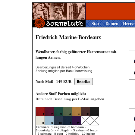
Start
Damen
Herre
Friedrich Marine-Bordeaux
Wendbarer, farbig gefütterter Herrensurcot mit
langen Armen.
Bearbeitungszeit derzeit 4-6 Wochen.
Zahlung möglich per Banküberweisung.
Nach Maß
149
EUR
Andere Stoff-Farben möglich:
Bitte nach Bestellung per E-Mail angeben.
Farbwahl:
1 ziegelrot - 2 bordeaux -
3 dunkelgrün - 4 olivgrün - 5 safran - 6 braun
- 7 schwarz - 8 ecru - 9 hellblau - 10 indigo -