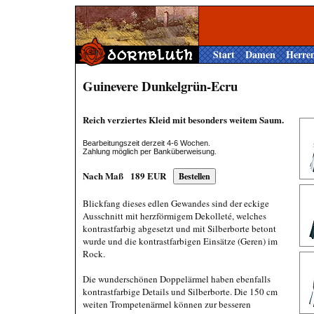
Start
Damen
Herre
Guinevere Dunkelgrün-Ecru
Reich verziertes Kleid mit besonders weitem Saum.
Bearbeitungszeit derzeit 4-6 Wochen.
Zahlung möglich per Banküberweisung.
Nach Maß
189
EUR
Blickfang dieses edlen Gewandes sind der eckige
Ausschnitt mit herzförmigem Dekolleté, welches
kontrastfarbig abgesetzt und mit Silberborte betont
wurde und die kontrastfarbigen Einsätze (Geren) im
Rock.
Die wunderschönen Doppelärmel haben ebenfalls
kontrastfarbige Details und Silberborte. Die 150 cm
weiten Trompetenärmel können zur besseren