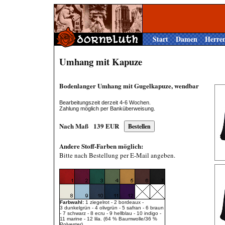
Start
Damen
Herre
Umhang mit Kapuze
Bodenlanger Umhang mit Gugelkapuze, wendbar
Bearbeitungszeit derzeit 4-6 Wochen.
Zahlung möglich per Banküberweisung.
Nach Maß
139
EUR
Andere Stoff-Farben möglich:
Bitte nach Bestellung per E-Mail angeben.
Farbwahl:
1 ziegelrot - 2 bordeaux -
3 dunkelgrün - 4 olivgrün - 5 safran - 6 braun
- 7 schwarz - 8 ecru - 9 hellblau - 10 indigo -
11 marine - 12 lila. (64 % Baumwolle/36 %
Polyester).