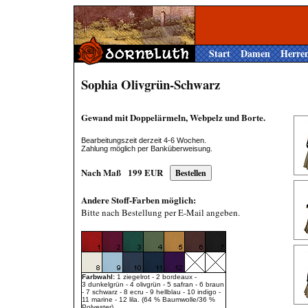
Start
Damen
Herre
Sophia Olivgrün-Schwarz
Gewand mit Doppelärmeln, Webpelz und Borte.
Bearbeitungszeit derzeit 4-6 Wochen.
Zahlung möglich per Banküberweisung.
Nach Maß
199
EUR
Andere Stoff-Farben möglich:
Bitte nach Bestellung per E-Mail angeben.
Farbwahl:
1 ziegelrot - 2 bordeaux -
3 dunkelgrün - 4 olivgrün - 5 safran - 6 braun
- 7 schwarz - 8 ecru - 9 hellblau - 10 indigo -
11 marine - 12 lila. (64 % Baumwolle/36 %
Polyester).