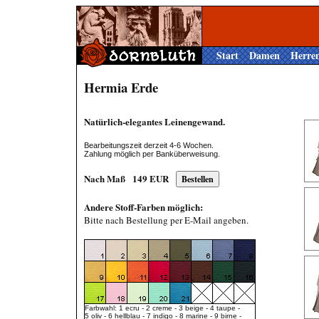
Start
Damen
Herre
Hermia Erde
Natürlich-elegantes Leinengewand.
Bearbeitungszeit derzeit 4-6 Wochen.
Zahlung möglich per Banküberweisung.
Nach Maß
149
EUR
Andere Stoff-Farben möglich:
Bitte nach Bestellung per E-Mail angeben.
Farbwahl: 1 ecru - 2 creme - 3 beige - 4 taupe -
5 oliv - 6 hellblau - 7 indigo - 8 marine - 9 birne -