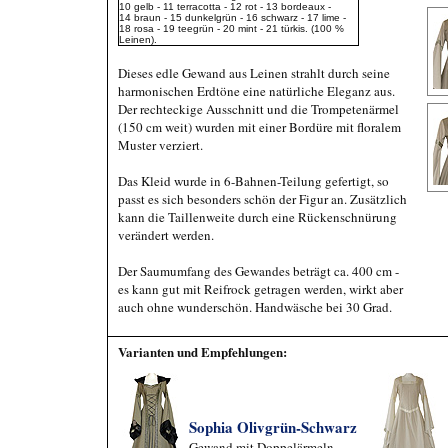
10 gelb - 11 terracotta - 12 rot - 13 bordeaux -
14 braun - 15 dunkelgrün - 16 schwarz - 17 lime -
18 rosa - 19 teegrün - 20 mint - 21 türkis. (100 %
Leinen).
Dieses edle Gewand aus Leinen strahlt durch seine
harmonischen Erdtöne eine natürliche Eleganz aus.
Der rechteckige Ausschnitt und die Trompetenärmel
(150 cm weit) wurden mit einer Bordüre mit floralem
Muster verziert.
Das Kleid wurde in 6-Bahnen-Teilung gefertigt, so
passt es sich besonders schön der Figur an. Zusätzlich
kann die Taillenweite durch eine Rückenschnürung
verändert werden.
Der Saumumfang des Gewandes beträgt ca. 400 cm -
es kann gut mit Reifrock getragen werden, wirkt aber
auch ohne wunderschön. Handwäsche bei 30 Grad.
Varianten und Empfehlungen:
Sophia Olivgrün-Schwarz
Gewand mit Doppelärmeln,