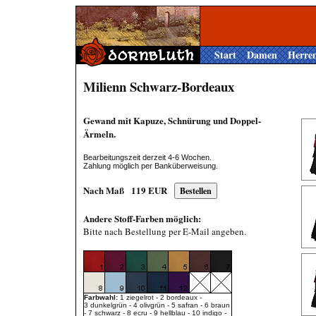
Start
Damen
Herre
Milienn Schwarz-Bordeaux
Gewand mit Kapuze, Schnürung und Doppel-
Ärmeln.
Bearbeitungszeit derzeit 4-6 Wochen.
Zahlung möglich per Banküberweisung.
Nach Maß
119
EUR
Andere Stoff-Farben möglich:
Bitte nach Bestellung per E-Mail angeben.
Farbwahl:
1 ziegelrot - 2 bordeaux -
3 dunkelgrün - 4 olivgrün - 5 safran - 6 braun
- 7 schwarz - 8 ecru - 9 hellblau - 10 indigo -