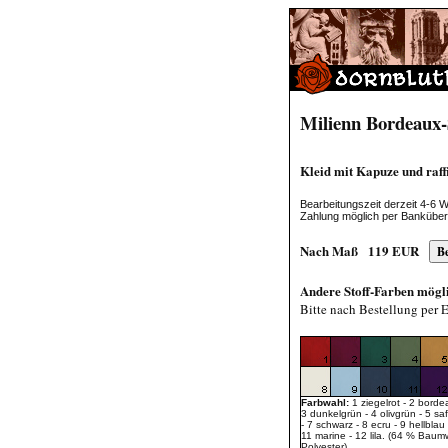
Milienn Bordeaux
Kleid mit Kapuze und raf
Bearbeitungszeit derzeit 4-6 
Zahlung möglich per Bankübe
Nach Maß
119
EUR
Andere Stoff-Farben mögl
Bitte nach Bestellung per 
Farbwahl:
1 ziegelrot - 2 borde
3 dunkelgrün - 4 olivgrün - 5 sa
- 7 schwarz - 8 ecru - 9 hellblau 
11 marine - 12 lila. (64 % Baum
Polyester).