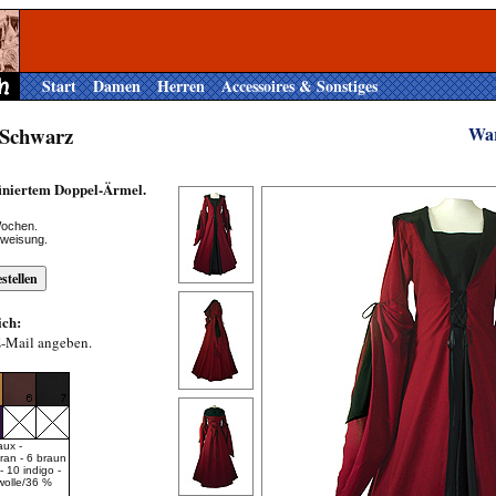
Start
Damen
Herren
Accessoires & Sonstiges
-Schwarz
Wa
finiertem Doppel-Ärmel.
Wochen.
rweisung.
ich:
E-Mail angeben.
aux -
fran - 6 braun
- 10 indigo -
wolle/36 %