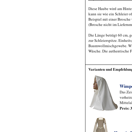
Diese Haube wird am Hinte
kann sie wie ein Schleier o
Beispiel mit einer Brosche
(Brosche nicht im Lieferum
Die Länge beträgt 60 cm, g
zur Schleierspitze. Einheit
Baumwollmischgewebe. Wi
Wäsche. Die authentische Fa
Varianten und Empfehlun
Wimp
Das Zei
verheir
Mittelal
Preis: