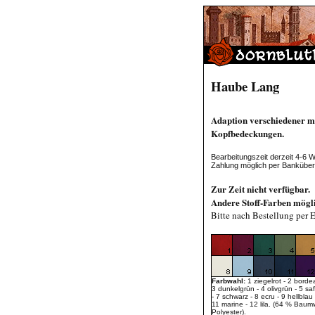
Haube Lang
Adaption verschiedener mi
Kopfbedeckungen.
Bearbeitungszeit derzeit 4-6 
Zahlung möglich per Bankübe
Zur Zeit nicht verfügbar.
Andere Stoff-Farben mögl
Bitte nach Bestellung per 
Farbwahl:
1 ziegelrot - 2 borde
3 dunkelgrün - 4 olivgrün - 5 sa
- 7 schwarz - 8 ecru - 9 hellblau 
11 marine - 12 lila. (64 % Baum
Polyester).