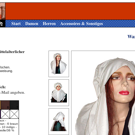
Start
Damen
Herren
Accessoires & Sonstiges
Wa
ttelalterlicher
Wochen.
rweisung.
ich:
E-Mail angeben.
aux -
fran - 6 braun
- 10 indigo -
wolle/36 %