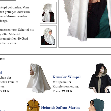
rkopf gebunden. Vorn
ffen getragen oder zum
 verschlossen werden
fang).
emessen vom Scheitel bis
sgröße, Material
r empfehlen 40 Grad
rbe ist ecru.
gen:
el
Kruseler Wimpel
chen der
ateten Frau im
Mit spezieller
ter.
Kruselerverzierung.
 35 EUR
Preis: 39 EUR
Heinrich Safran-Marine