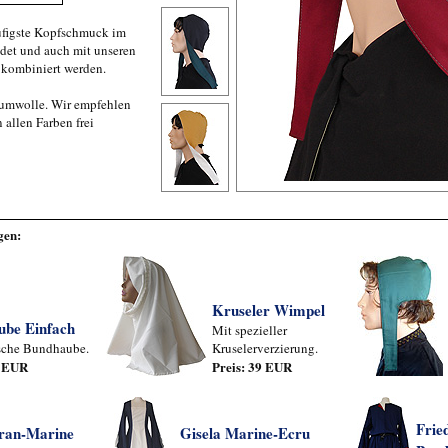
ufigste Kopfschmuck im
ndet und auch mit unseren
kombiniert werden.
aumwolle. Wir empfehlen
 allen Farben frei
gen:
Kruseler Wimpel
ube Einfach
Mit spezieller
sche Bundhaube.
Kruselerverzierung.
9 EUR
Preis: 39 EUR
Frie
fran-Marine
Gisela Marine-Ecru