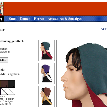
Start
Damen
Herren
Accessoires & Sonstiges
ar
Wa
stfarbig gefüttert.
Wochen.
rweisung.
ich:
E-Mail angeben.
aux -
fran - 6 braun
- 10 indigo -
wolle/36 %