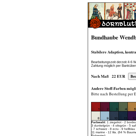
Bundhaube Wendb
Stabilere Adaption, kontra
Bearbeitungszeit derzeit 4-6 
Zahlung möglich per Bankübe
Nach Maß
22
EUR
Andere Stoff-Farben mögl
Bitte nach Bestellung per 
Farbwahl:
1 ziegelrot - 2 borde
3 dunkelgrün - 4 olivgrün - 5 sa
- 7 schwarz - 8 ecru - 9 hellblau 
11 marine - 12 lila. (64 % Baum
Polyester).