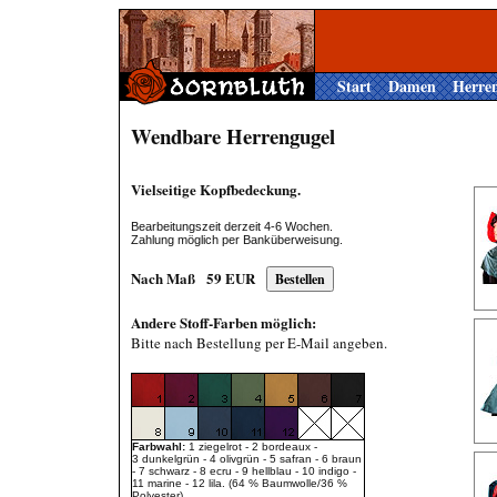
Start
Damen
Herre
Wendbare Herrengugel
Vielseitige Kopfbedeckung.
Bearbeitungszeit derzeit 4-6 Wochen.
Zahlung möglich per Banküberweisung.
Nach Maß
59
EUR
Andere Stoff-Farben möglich:
Bitte nach Bestellung per E-Mail angeben.
Farbwahl:
1 ziegelrot - 2 bordeaux -
3 dunkelgrün - 4 olivgrün - 5 safran - 6 braun
- 7 schwarz - 8 ecru - 9 hellblau - 10 indigo -
11 marine - 12 lila. (64 % Baumwolle/36 %
Polyester).