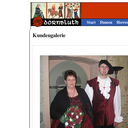
Start
Damen
Herre
Kundengalerie