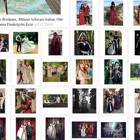
h Bordeaux, Milienn Schwarz-Safran, Otto
anna Dunkelgrün-Ecru
(10.11.2018)