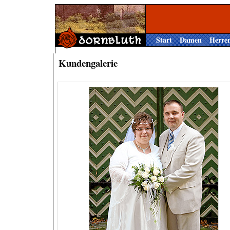
Start
Damen
Herre
Kundengalerie