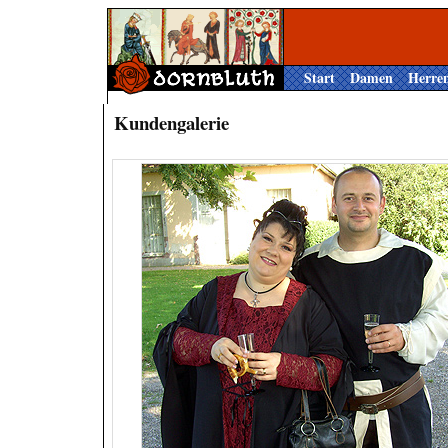
Start
Damen
Herre
Kundengalerie