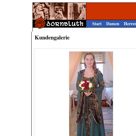
Start
Damen
Herre
Kundengalerie