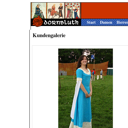
Start
Damen
Herre
Kundengalerie