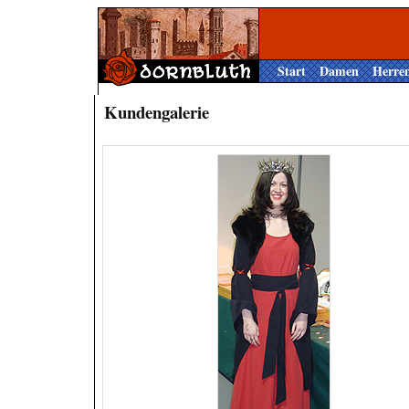
Start
Damen
Herre
Kundengalerie