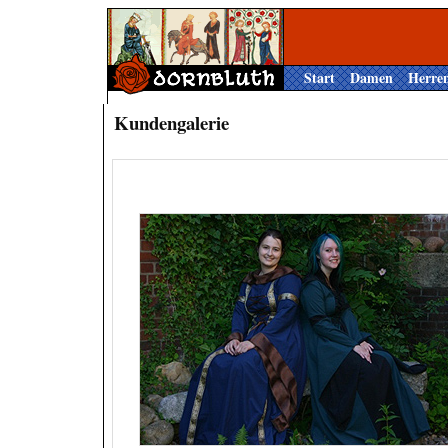
Start
Damen
Herre
Kundengalerie