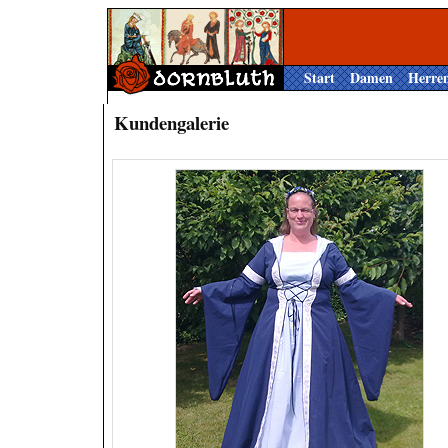
Start
Damen
Herre
Kundengalerie