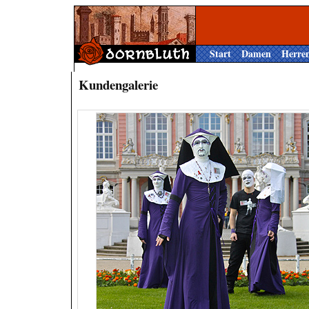
Start
Damen
Herre
Kundengalerie