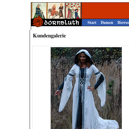
Start
Damen
Herre
Kundengalerie