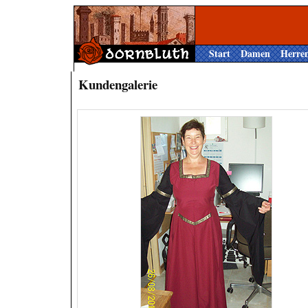
Start
Damen
Herre
Kundengalerie