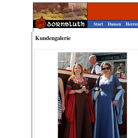
Start
Damen
Herre
Kundengalerie