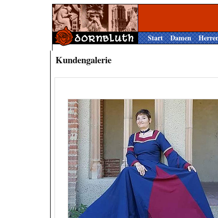
Start
Damen
Herre
Kundengalerie