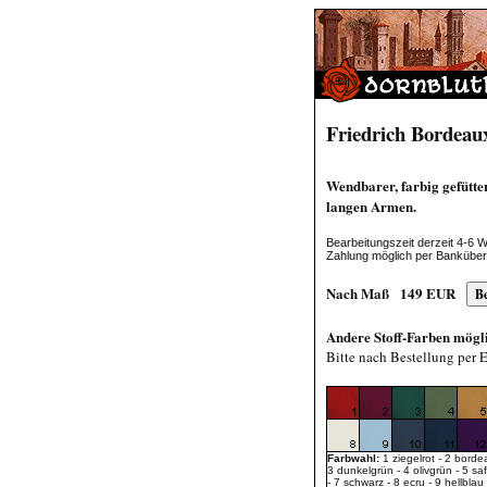
Friedrich Bordeau
Wendbarer, farbig gefütte
langen Armen.
Bearbeitungszeit derzeit 4-6 
Zahlung möglich per Bankübe
Nach Maß
149
EUR
Andere Stoff-Farben mögl
Bitte nach Bestellung per 
Farbwahl:
1 ziegelrot - 2 borde
3 dunkelgrün - 4 olivgrün - 5 sa
- 7 schwarz - 8 ecru - 9 hellblau 