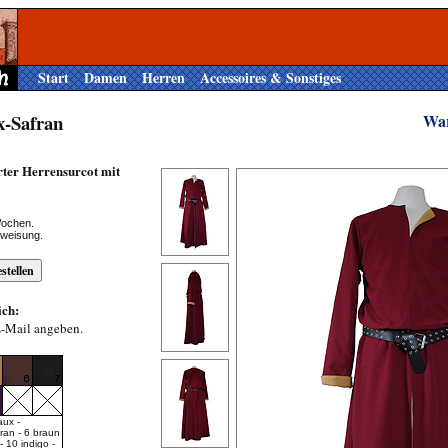
Start
Damen
Herren
Accessoires & Sonstiges
x-Safran
Wa
rter Herrensurcot mit
Wochen.
rweisung.
ich:
E-Mail angeben.
aux -
fran - 6 braun
- 10 indigo -