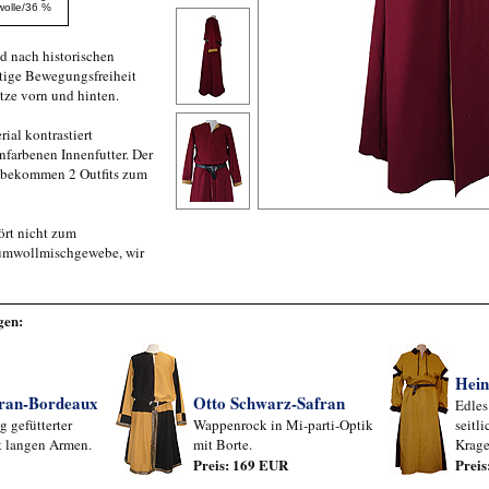
wolle/36 %
d nach historischen
tige Bewegungsfreiheit
tze vorn und hinten.
ial kontrastiert
nfarbenen Innenfutter. Der
ie bekommen 2 Outfits zum
ört nicht zum
aumwollmischgewebe, wir
gen:
Hein
fran-Bordeaux
Otto Schwarz-Safran
Edles
g gefütterter
Wappenrock in Mi-parti-Optik
seitl
t langen Armen.
mit Borte.
Krag
Preis: 169 EUR
Prei