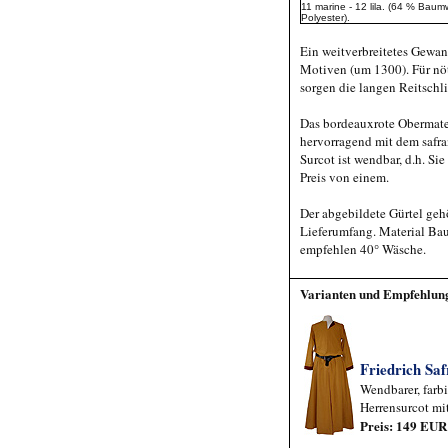
11 marine - 12 lila. (64 % Baum
Polyester).
Ein weitverbreitetes Gewan
Motiven (um 1300). Für nö
sorgen die langen Reitschli
Das bordeauxrote Obermater
hervorragend mit dem safra
Surcot ist wendbar, d.h. S
Preis von einem.
Der abgebildete Gürtel geh
Lieferumfang. Material B
empfehlen 40° Wäsche.
Varianten und Empfehlun
Friedrich Sa
Wendbarer, farbi
Herrensurcot mi
Preis: 149 EUR